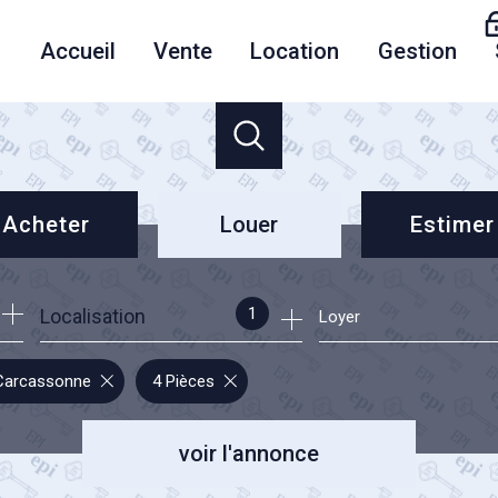
accueil
vente
location
gestion
Acheter
Louer
Estimer
résidence principale
à l'année
1
Localisation
Loyer
investisseur pro
investisseur pro
Carcassonne
4 Pièces
voir l'annonce