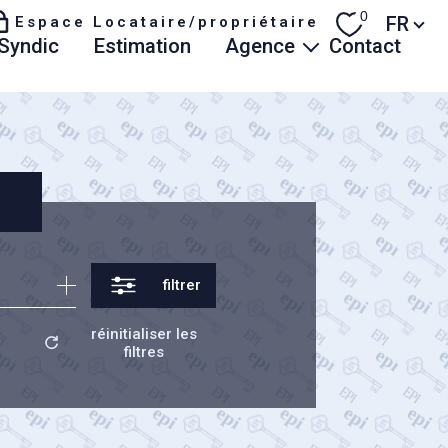
Langue
0
FR
Espace Locataire/propriétaire
syndic
estimation
agence
contact
Qui sommes-nous
Actualités
Avis de nos clients
Honoraires
filtrer
réinitialiser les
filtres