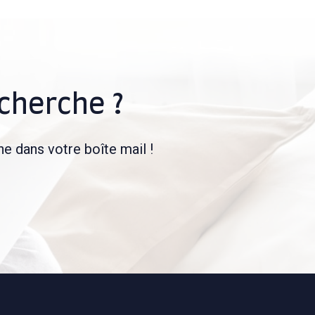
é
echerche ?
e dans votre boîte mail !