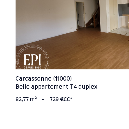
voir le
bien
Carcassonne (11000)
Belle appartement T4 duplex
82,77 m²
-
729 €
CC*