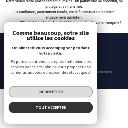
Notre vision reste profondément humaine : un patrimoine se construit, se
protège et se transmet.
La confiance, patiemment tissée, est le fil conducteur de notre
engagement quotidien.
Agence EPI – indépendante depuis 1992, au service de votre tranquillité
patrimoniale.
Comme beaucoup, notre site
utilise les cookies
Nous
suivre
On aimerait vous accompagner pendant
votre visite.
En poursuivant, vous acceptez l'utilisation des
cookies par ce site, afin de vous proposer des
© 2026 | Tous droits réservés | Traduction powered by Google |
contenus adaptés et réaliser des statistiques !
Nos honoraires
Plan du site
Mentions légales
Admin
Partenaires
Politique RGPD
Cookies
PARAMÉTRER
TOUT ACCEPTER