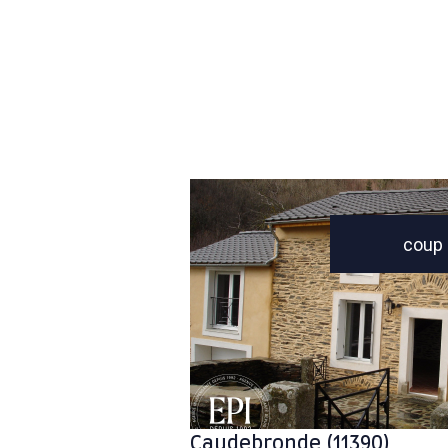
coup 
voir le bien
Caudebronde (11390)