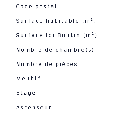
Code postal
TRAD_PAMPERO_Caracteristique
Valeurs
Surface habitable (m²)
Surface loi Boutin (m²)
Nombre de chambre(s)
Nombre de pièces
Meublé
Etage
Ascenseur