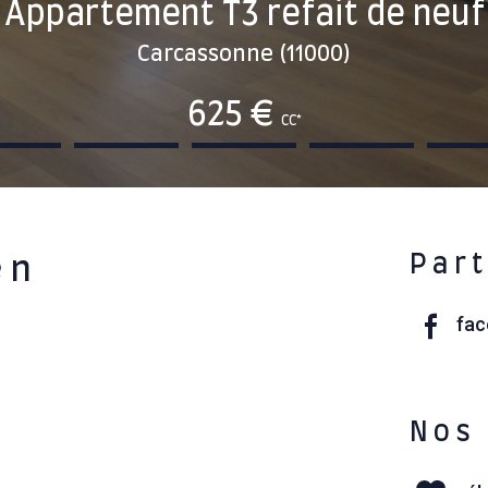
Appartement T3 refait de neuf
Carcassonne (11000)
625 €
CC*
Part
en
fa
Nos 