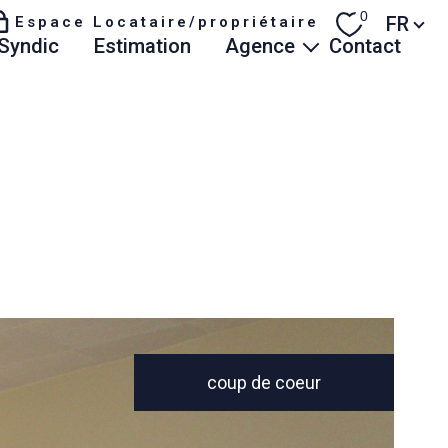
Langue
0
FR
Espace Locataire/propriétaire
syndic
estimation
agence
contact
Qui sommes-nous
Actualités
Avis de nos clients
Honoraires
coup de coeur