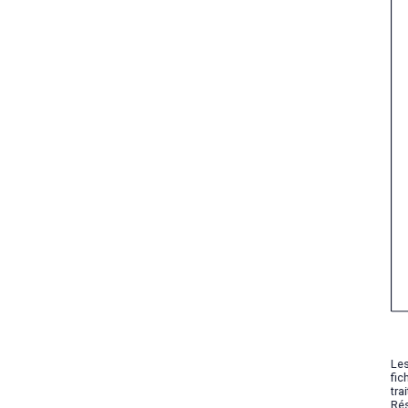
Les
fic
tra
Rés