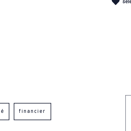
sél
té
financier