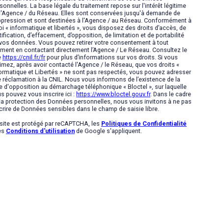
sonnelles. La base légale du traitement repose sur l'intérêt légitime
l'Agence / du Réseau. Elles sont conservées jusqu'à demande de
pression et sont destinées à l'Agence / au Réseau. Conformément à
loi « informatique et libertés », vous disposez des droits d’accès, de
tification, d’effacement, d’opposition, de limitation et de portabilité
vos données. Vous pouvez retirer votre consentement à tout
ent en contactant directement l’Agence / Le Réseau. Consultez le
e
https://cnil.fr/fr
pour plus d’informations sur vos droits. Si vous
imez, après avoir contacté l'Agence / le Réseau, que vos droits «
ormatique et Libertés » ne sont pas respectés, vous pouvez adresser
 réclamation à la CNIL. Nous vous informons de l’existence de la
te d'opposition au démarchage téléphonique « Bloctel », sur laquelle
s pouvez vous inscrire ici :
https://www.bloctel.gouv.fr
. Dans le cadre
la protection des Données personnelles, nous vous invitons à ne pas
crire de Données sensibles dans le champ de saisie libre.
site est protégé par reCAPTCHA, les
Politiques de Confidentialité
es
Conditions d'utilisation
de Google s'appliquent.
s