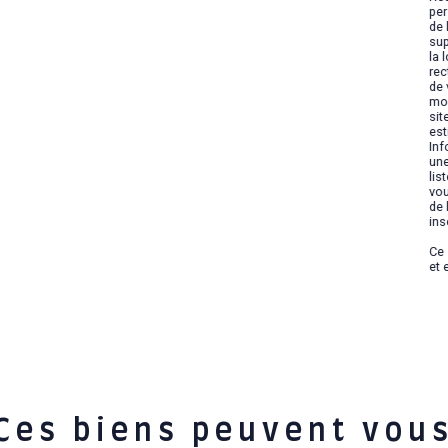
per
de 
sup
la 
rec
de 
mom
sit
est
Inf
une
lis
vou
de 
ins
Ce 
et 
Ces biens peuvent vou